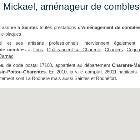
Mickael, aménageur de combles 
l
assure à
Saintes
toutes prestations
d'Aménagement de comble
rie-plaques
.
 et ses artisans professionnels interviennent également 
de combles
à
Pons
,
Châteauneuf-sur-Charente
,
Chaniers
,
Cogna
Jarnac
.
es
, de code postal 17100, appartient au département
Charente-Ma
sin-Poitou-Charentes
. En 2010, la ville comptait 26011 habitants. 
tement sont La Rochelle mais aussi Saintes et Rochefort.