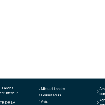
l Landes
Mickael Landes
Am
t intérieur
com
Fournisseurs
Agr
Avis
TE DE LA
ext