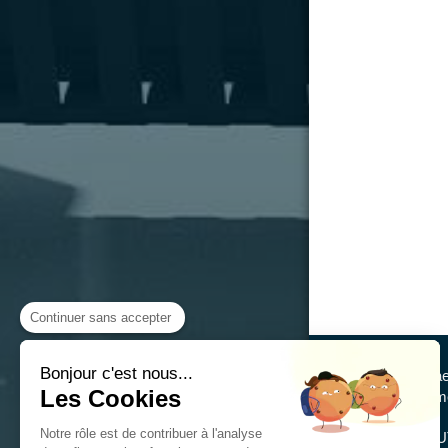
Continuer sans accepter
Bonjour c'est nous...
Mickae
Les Cookies
Agencemen
Notre rôle est de contribuer à l'analyse
47 ROU