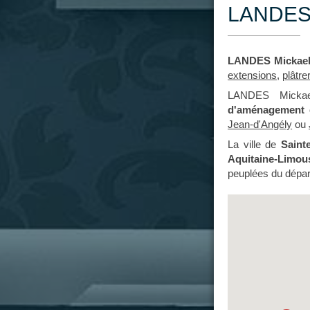
LANDES 
LANDES Mickae
extensions
,
plâtre
LANDES Mickael
d'aménagement 
Jean-d'Angély
ou
La ville de
Saint
Aquitaine-Limou
peuplées du dépar