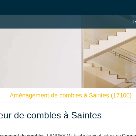
L
Aménagement de combles à Saintes (17100)
ur de combles à Saintes
agement de combles
, LANDES Mickael intervient autour de
Cognac